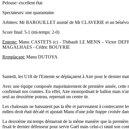
Pelouse: excellent état
Spectateurs: une quarantaine
Arbitres: Mr BAROUILLET assisté de Mr CLAVERIE et un bénévol
Score final: 5-1 (mi-temps: 2-0)
Entente:
Manu CASTETS (c) - Thibault LE MENN - Victor DEF
MAGALHAES - Cédric BOUYRIE
Remplaçant:
Manu DUTOYA
Samedi, les U18 de l'Entente se déplaçaient à Aire pour le dernier ma
Avec une équipe composée majoritairement de première année, cette ren
confirmait nos craintes. En effet, Aire monopolisait le ballon mais n'arr
seul au deuxième poteau, reprenait un centre tir.
Les chalossais ne baissaient pas la tête et parvenaient à contrecarrer 
milieu droit était décalé et ajustait Manu d'une jolie frappe croisée da
La deuxième mi-temps démarrait de la même manière que la première, l
fixait le dernier défenseur pour servir Gaël mais celui-ci ratait son con