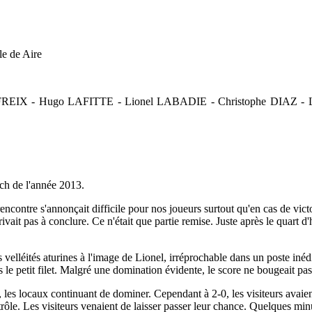
e de Aire
FREIX - Hugo LAFITTE - Lionel LABADIE - Christophe DIAZ
tch de l'année 2013.
contre s'annonçait difficile pour nos joueurs surtout qu'en cas de vict
ivait pas à conclure. Ce n'était que partie remise. Juste après le quart d
les velléités aturines à l'image de Lionel, irréprochable dans un poste in
ns le petit filet. Malgré une domination évidente, le score ne bougeait pa
es locaux continuant de dominer. Cependant à 2-0, les visiteurs avaien
trôle. Les visiteurs venaient de laisser passer leur chance. Quelques minut