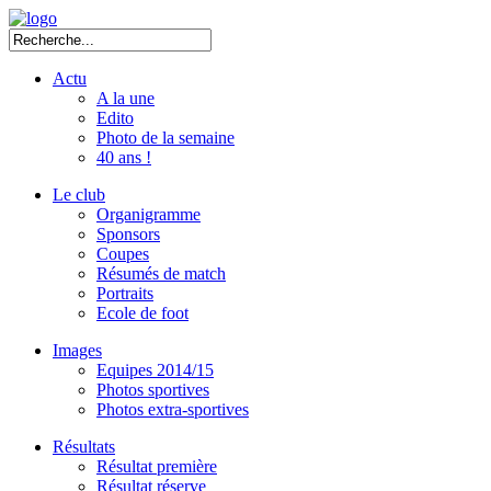
Actu
A la une
Edito
Photo de la semaine
40 ans !
Le club
Organigramme
Sponsors
Coupes
Résumés de match
Portraits
Ecole de foot
Images
Equipes 2014/15
Photos sportives
Photos extra-sportives
Résultats
Résultat première
Résultat réserve