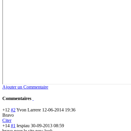
Ajouter un Commentaire
Commentaires
+12
#2
Yvon Larrere
12-06-2014 19:36
Bravo
Citer
+14
#1
lespiau
30-09-2013 08:59
bravo pour le site new look