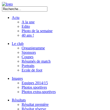
Actu
A la une
Edito
Photo de la semaine
40 ans !
Le club
Organigramme
Sponsors
Coupes
Résumés de match
Portraits
Ecole de foot
Images
Equipes 2014/15
Photos sportives
Photos extra-sportives
Résultats
Résultat première
Résultat réserve