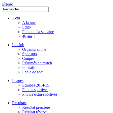
Actu
A la une
Edito
Photo de la semaine
40 ans !
Le club
Organigramme
Sponsors
Coupes
Résumés de match
Portraits
Ecole de foot
Images
Equipes 2014/15
Photos sportives
Photos extra-sportives
Résultats
Résultat première
Résultat réserve