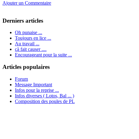
Ajouter un Commentaire
Derniers articles
Oh punaise ...
Toujours en lice ...
Au travail ...
çà fait causer ....
Encourageant pour la suite ...
Articles populaires
Forum
Message Important
Infos pour la reprise ...
Infos diverses ( Lotos, Bal ... )
Composition des poules de PL