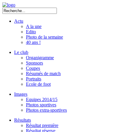
Actu
A la une
Edito
Photo de la semaine
40 ans !
Le club
Organigramme
Sponsors
Coupes
Résumés de match
Portraits
Ecole de foot
Images
Equipes 2014/15
Photos sportives
Photos extra-sportives
Résultats
Résultat première
Résultat réserve