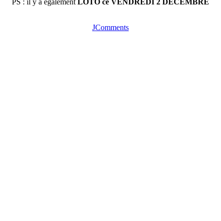
PS : il y a également
LOTO ce VENDREDI 2 DECEMBRE
JComments