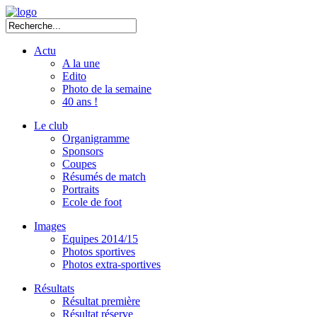
Actu
A la une
Edito
Photo de la semaine
40 ans !
Le club
Organigramme
Sponsors
Coupes
Résumés de match
Portraits
Ecole de foot
Images
Equipes 2014/15
Photos sportives
Photos extra-sportives
Résultats
Résultat première
Résultat réserve