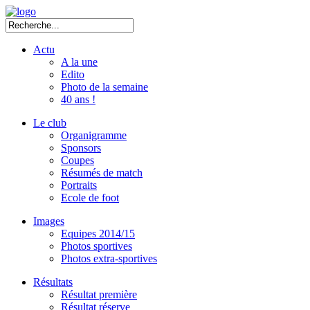
Actu
A la une
Edito
Photo de la semaine
40 ans !
Le club
Organigramme
Sponsors
Coupes
Résumés de match
Portraits
Ecole de foot
Images
Equipes 2014/15
Photos sportives
Photos extra-sportives
Résultats
Résultat première
Résultat réserve