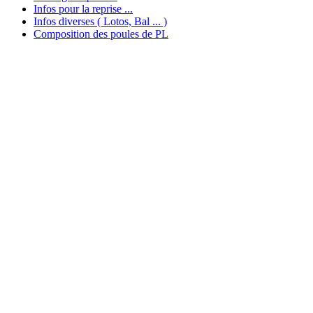
Infos pour la reprise ...
Infos diverses ( Lotos, Bal ... )
Composition des poules de PL