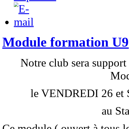
Module formation U9
Notre club sera support
Mod
le VENDREDI 26 et 
au St
Ce module ( ouvert à tous le