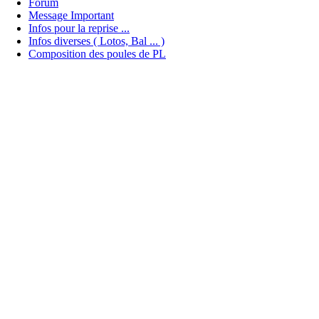
Forum
Message Important
Infos pour la reprise ...
Infos diverses ( Lotos, Bal ... )
Composition des poules de PL