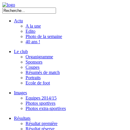
Actu
A la une
Edito
Photo de la semaine
40 ans !
Le club
Organigramme
Sponsors
Coupes
Résumés de match
Portraits
Ecole de foot
Images
Equipes 2014/15
Photos sportives
Photos extra-sportives
Résultats
Résultat première
Résultat réserve